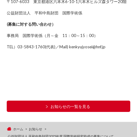
〒107-6033 東京都港区六本木6-10-1六本木ヒルズ森タワー20階
公益財団法人 平和中島財団 国際学術係
(募集に対する問い合わせ）
事務局 国際学術係（月～金 11：00～15：00）
TEL）03-5843-1760(代表)／Mail) kenkyujyosei@hnf.jp
お知らせの一覧を見る
ホーム
お知らせ
公益財団法人 平和中島財団2025年度 国際学術研究助成の募集について