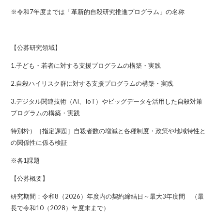
※令和7年度までは「革新的自殺研究推進プログラム」の名称
【公募研究領域】
1.子ども・若者に対する支援プログラムの構築・実践
2.自殺ハイリスク群に対する支援プログラムの構築・実践
3.デジタル関連技術（AI、IoT）やビッグデータを活用した自殺対策
プログラムの構築・実践
特別枠）［指定課題］自殺者数の増減と各種制度・政策や地域特性と
の関係性に係る検証
※各1課題
【公募概要】
研究期間：令和8（2026）年度内の契約締結日～最大3年度間 （最
長で令和10（2028）年度末まで）