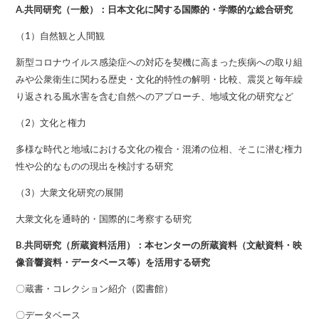
A.共同研究（一般）：日本文化に関する国際的・学際的な総合研究
（1）自然観と人間観
新型コロナウイルス感染症への対応を契機に高まった疾病への取り組
みや公衆衛生に関わる歴史・文化的特性の解明・比較、震災と毎年繰
り返される風水害を含む自然へのアプローチ、地域文化の研究など
（2）文化と権力
多様な時代と地域における文化の複合・混淆の位相、そこに潜む権力
性や公的なものの現出を検討する研究
（3）大衆文化研究の展開
大衆文化を通時的・国際的に考察する研究
B.共同研究（所蔵資料活用）：本センターの所蔵資料（文献資料・映
像音響資料・データベース等）を活用する研究
〇蔵書・コレクション紹介（図書館）
〇データベース