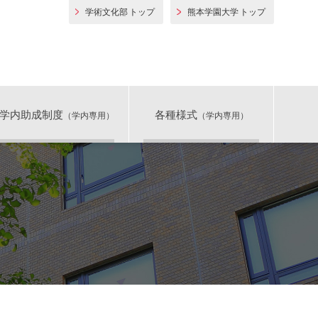
学術文化部 トップ
熊本学園大学 トップ
熊本学園大学 学術文化
学内助成制度
各種様式
（学内専用）
（学内専用）