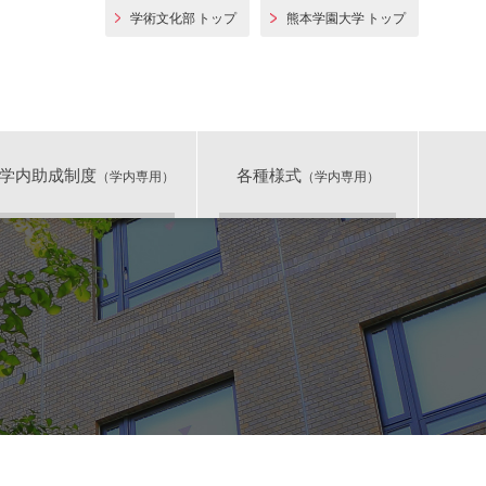
学術文化部 トップ
熊本学園大学 トップ
熊本学園大学 学術文化
学内助成制度
各種様式
（学内専用）
（学内専用）