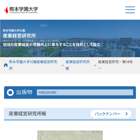
熊本学園大学
地域の産業経営の発展向上に寄与することを目的として設立
熊本学園大学付属産業経営研究
産業経営研究所
産業経営研究－第38号
所
報
－
出版物
PUBLICATIONS
産業経営研究所報
バックナンバー