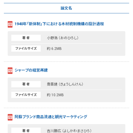
論文名
1940年「新体制」下における木材統制機構の設計過程
著 者
小野浩
（おのひろし）
ファイルサイズ
約 6.2MB
シャープの経営再建
著 者
喬晋建
（きょうしんけん）
ファイルサイズ
約 10.2MB
阿蘇ブランド商品流通と観光マーケティング
著 者
吉川勝広
（よしかわまさひろ）