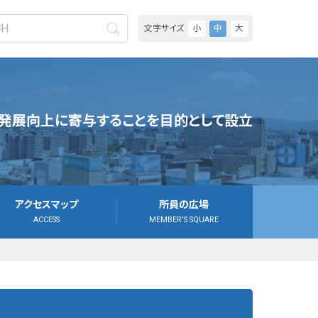
文字サイズ
小
中
大
発展向上に寄与することを目的として設立
アクセスマップ
所員の広場
ACCESS
MEMBER'S SQUARE