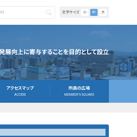
文字サイズ
小
中
大
発展向上に寄与することを目的として設立
アクセスマップ
所員の広場
ACCESS
MEMBER'S SQUARE