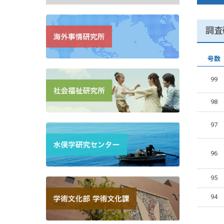
調査
号数
99
98
97
96
95
94