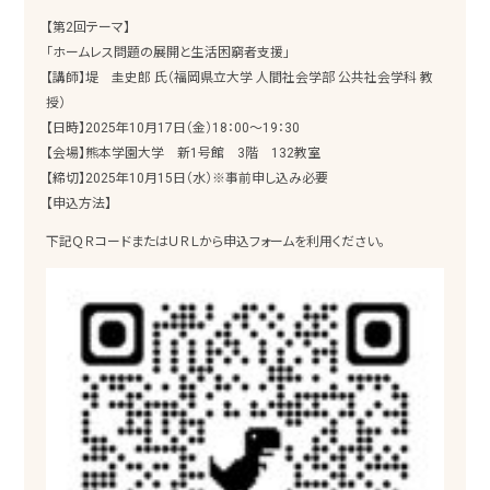
【第2回テーマ】
「ホームレス問題の展開と生活困窮者支援」
【講師】堤 圭史郎 氏（福岡県立大学 人間社会学部 公共社会学科 教
授）
【日時】2025年10月17日（金）18：00～19：30
【会場】熊本学園大学 新1号館 3階 132教室
【締切】2025年10月15日（水）※事前申し込み必要
【申込方法】
下記ＱＲコードまたはＵＲＬから申込フォームを利用ください。