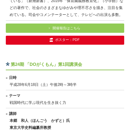
ている」（新潮新書）、2015年「保育園義務教育化」（小学館）な
どの著作で、社会のさまざまなゆがみや理不尽さを描き、注目を集
めている。司会やコメンテーターとして、テレビへの出演も多数。
開催報告はこちら
ポスター：PDF
第24期 「DOがくもん」第1回講演会
日時
平成28年6月18日（土）午後2時～3時半
テーマ
戦国時代に学ぶ現代を生き抜く力
講師
本郷 和人（ほんごう かずと）氏
東京大学史料編纂所教授