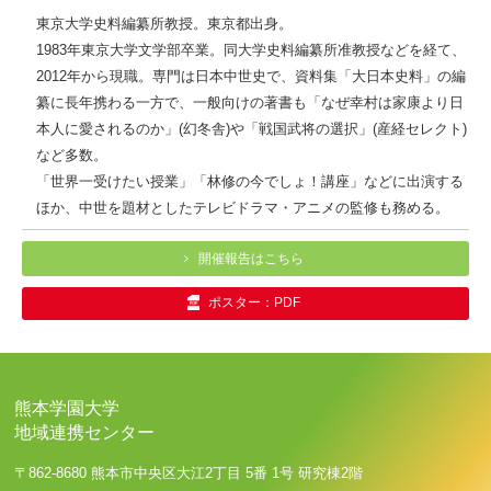
東京大学史料編纂所教授。東京都出身。
1983年東京大学文学部卒業。同大学史料編纂所准教授などを経て、
2012年から現職。専門は日本中世史で、資料集「大日本史料」の編
纂に長年携わる一方で、一般向けの著書も「なぜ幸村は家康より日
本人に愛されるのか」(幻冬舎)や「戦国武将の選択」(産経セレクト)
など多数。
「世界一受けたい授業」「林修の今でしょ！講座」などに出演する
ほか、中世を題材としたテレビドラマ・アニメの監修も務める。
開催報告はこちら
ポスター：PDF
熊本学園大学
地域連携センター
〒862-8680 熊本市中央区大江2丁目 5番 1号 研究棟2階