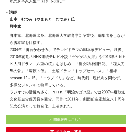
私の脚本家人生ー“好き”を力にー
講師
山本 むつみ（やまもと むつみ）氏
脚本家
脚本家。北海道出身。北海道大学教育学部卒業後、編集者をしなが
ら脚本家を目指す。
2004年「御宿かわせみ」でテレビドラマの脚本家デビュー。以後、
2010年前期のNHK連続テレビ小説「ゲゲゲの女房」や2013年のＮＨ
Ｋ大河ドラマ「八重の桜」をはじめ、「慶次郎縁側日記」「秘太刀
馬の骨」「塚原卜伝」、土曜ドラマ「トップセールス」「相棒
season 12～15」「コウノドリ」など、時代劇・現代劇を問わず、
多様なジャンルで執筆している。
ラジオでの活躍も多く、ＮＨＫ「明治おばけ暦」では2007年度放送
文化基金賞優秀賞を受賞。同作は2011年、劇団前進座創立八十周年
記念公演として舞台化、上演された。
開催報告はこちら
ポスター：PDF