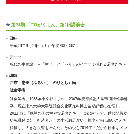
第24期 「DOがくもん」第2回講演会
日時
平成28年9月24日（土）午後2時～3時半
テーマ
現代の幸福論 －「幸せ」と「不安」のハザマで揺れる若者たち－
講師
古市 憲寿（ふるいち のりとし）氏
社会学者
社会学者。1985年東京都生まれ。2007年慶應義塾大学環境情報学部
卒。現在東京大学大学院総合文化研究科博士後期課程に在籍中。
2011年に「絶望の国の幸福な若者たち」（講談社）で、世代間格差
や就職難に苦しむ若者たちの生活満足度や幸福度が実は高いことを
指摘し、大きな反響を呼んだ。その後も2014年「だから日本はズレ