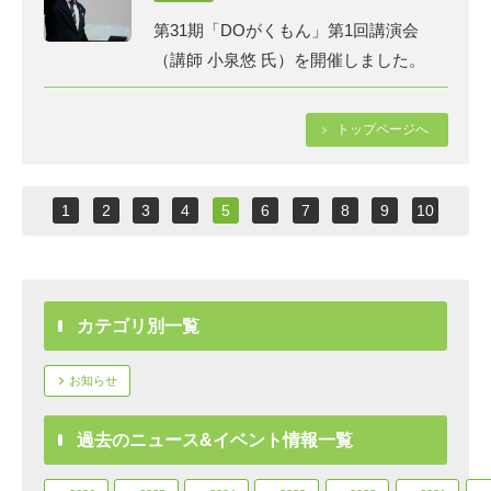
第31期「DOがくもん」第1回講演会
（講師 小泉悠 氏）を開催しました。
トップページへ
1
2
3
4
5
6
7
8
9
10
カテゴリ別一覧
お知らせ
過去のニュース&イベント情報一覧