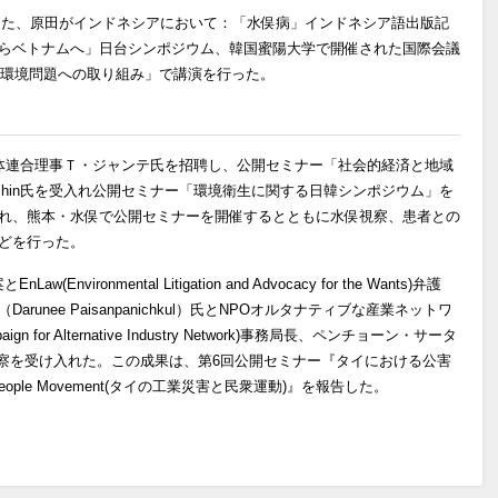
。また、原田がインドネシアにおいて：「水俣病」インドネシア語出版記
らベトナムへ」日台シンポジウム、韓国蜜陽大学で開催された国際会議
通環境問題への取り組み」で講演を行った。
体連合理事Ｔ・ジャンテ氏を招聘し、公開セミナー「社会的経済と地域
oon-Shin氏を受入れ公開セミナー「環境衛生に関する日韓シンポジウム」を
れ、熊本・水俣で公開セミナーを開催するとともに水俣視察、患者との
どを行った。
ironmental Litigation and Advocacy for the Wants)弁護
unee Paisanpanichkul）氏とNPOオルタナティブな産業ネットワ
for Alternative Industry Network)事務局長、ペンチョーン・サータ
俣調査・視察を受け入れた。この成果は、第6回公開セミナー『タイにおける公害
and People Movement(タイの工業災害と民衆運動)』を報告した。