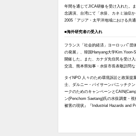
年間を通じてJICA研修を受け入れた
念講演、台湾にて「水俣、カネミ油症か
2005「アジア・太平洋地域における共
■海外研究者の受入れ
フランス「社会的経済」ヨーロッパﾟ団
の発展」、韓国Hanyang大学Kim.Y
開催した。また、カナダ先住民を受け入
交流、熊本県知事・水俣市長表敬訪問な
タイNPO 人々のため環境訴訟と政策提案とEnLaw(Env
士、ダルニー・パイサーンパニッチクン（Dar
ークのためのキャンペーンとCAIN(Campaign 
ン(Penchom Saetang)氏の水
被害の現状』『Industrial Hazards 