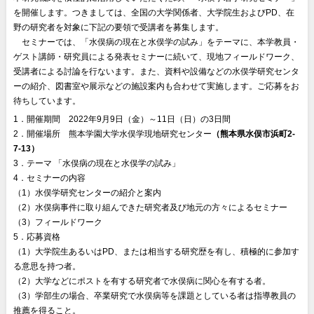
を開催します。つきましては、全国の大学関係者、大学院生およびPD、在
野の研究者を対象に下記の要領で受講者を募集します。
◎
セミナーでは、「水俣病の現在と水俣学の試み」をテーマに、本学教員・
ゲスト講師・研究員による発表セミナーに続いて、現地フィールドワーク、
受講者による討論を行ないます。また、資料や設備などの水俣学研究センタ
ーの紹介、図書室や展示などの施設案内も合わせて実施します。ご応募をお
待ちしています。
1．開催期間 2022年9月9日（金）～11日（日）の3日間
2．開催場所 熊本学園大学水俣学現地研究センター
（
熊本県水俣市浜町2-
7-13
）
3．テーマ 「水俣病の現在と水俣学の試み」
4．セミナーの内容
（1）水俣学研究センターの紹介と案内
（2）水俣病事件に取り組んできた研究者及び地元の方々によるセミナー
（3）フィールドワーク
5．応募資格
（1）大学院生あるいはPD、または相当する研究歴を有し、積極的に参加す
る意思を持つ者。
（2）大学などにポストを有する研究者で水俣病に関心を有する者。
（3）学部生の場合、卒業研究で水俣病等を課題としている者は指導教員の
推薦を得ること。