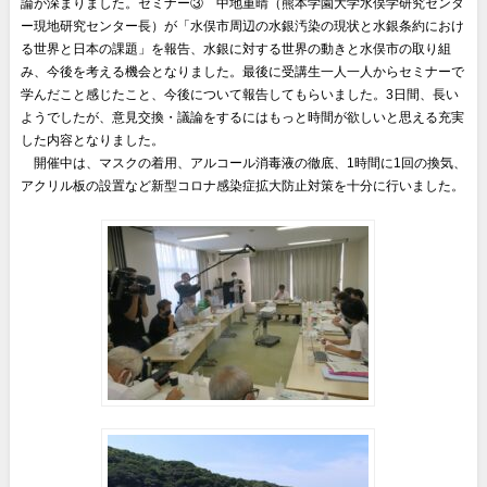
論が深まりました。セミナー③ 中地重晴（熊本学園大学水俣学研究センタ
ー現地研究センター長）が「水俣市周辺の水銀汚染の現状と水銀条約におけ
る世界と日本の課題」を報告、水銀に対する世界の動きと水俣市の取り組
み、今後を考える機会となりました。最後に受講生一人一人からセミナーで
学んだこと感じたこと、今後について報告してもらいました。3日間、長い
ようでしたが、意見交換・議論をするにはもっと時間が欲しいと思える充実
した内容となりました。
◎
開催中は、マスクの着用、アルコール消毒液の徹底、1時間に1回の換気、
アクリル板の設置など新型コロナ感染症拡大防止対策を十分に行いました。