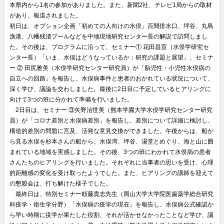
本県内から1名の参加がありました。また、新聞2社、テレビ1局からの取材
があり、報道されました。
初日は、オプション企画「初めての人向けの水俣」百間排水口、坪谷、丸島
漁港、八幡残渣プールなどを中地現地研究センター長の解説で訪問しまし
た。その後は、プログラムに沿って、セミナー① 花田昌宣（水俣学研究セ
ンター長）「いま、水俣はどうなっているか：研究の課題と展望」、セミナ
ー ② 田尻雅美（水俣学研究センター研究員）が「胎児性・小児性水俣病の
自立への回路」を報告し、水俣病事件と患者のおかれている状況について、
深く学び、議論を交わしました。最後に2日目に予定しているヒアリングに
向けて3つの班に分かれて準備を行いました。
◎
2日目は、セミナー ③矢野治世美（熊本学園大学水俣学研究センター研究
員）が「コロナ差別と水俣病差別」を報告し、差別について詳細に検討し、
構造的差別の問題に言及、活発な意見交換ができました。午後からは、船か
ら見る水俣を杉本さんの船から、水俣湾、坪谷、湯堂とめぐり、海と山に囲
まれている地域を実感しました。その後、3つの班にわかれて水俣病の患者
さんたちのヒアリングを行いました。それぞれに当事者の思いを受け、心理
的距離感の変化を受け取ったようでした。また、ヒアリングの講師を迎えて
の懇親会は、打ち解けた様子でした。
◎
最終日は、特別セミナー頼藤貴志先生（岡山大学大学院医歯薬学総合研究
科疫学・衛生学分野）「水俣病の疫学の現在」を報告し、水俣病公式確認か
ら早い時期に疫学が果たした役割、それが活かせなかったことなど学び、議