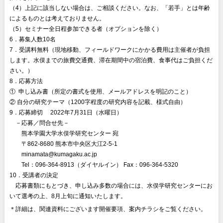
（4）上記に該当しない場合は、ご相談ください。なお、「若手」とは年齢
によるものとは考えておりません。
（5）セミナー全日程参加できる者（オプションを除く）
6．募集人数10名
7．受講料無料（現地移動、フィールドワークにかかる費用は主催者が負担
します。水俣までの旅費交通費、滞在期間中の宿泊費、食事代はご負担くだ
さい。）
8．応募方法
① 申し込み書（所定の書式を使用、メールアドレスを明記のこと）
② 自分の研究テーマ（1200字程度の研究内容を記載、様式自由）
9．応募締切 2022年7月31日（水曜日）
◎
－応募／問合せ先－
◎◎
熊本学園大学水俣学研究センター 宛
◎◎
〒862-8680 熊本市中央区大江2-5-1
◎◎
minamata@kumagaku.ac.jp
◎◎
Tel：096-364-8913（ダイヤルイン） Fax：096-364-5320
10．受講者の決定
◎
応募書類にもとづき、申し込み多数の場合には、水俣学研究センターにお
いて選考の上、8月上旬に通知いたします。
＊詳細は、関連資料にございます開催要項、案内チラシをご覧ください。