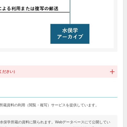
ください）
具は鉛筆・ノートのみ閲覧室に持ち込むことができます。万年筆やボ
ださい。資料の書架への返却は、事務局で行います
所蔵資料の利用（閲覧・複写）サービスを提供しています。
きません
水俣学所蔵の資料に限られます。Webデータベースにて公開してい
ん