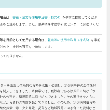
場合
は、
書籍・論文等使用申込書（様式4）
を事前に提出してくださ
否をご連絡します。また、成果物を水俣学研究センターにお送りくだ
等を目的として使用する場合
は、
報道等の使用申込書（様式5）
を事前
討の上、撮影の可否をご連絡します。
っておりません。
センターを設置し体系的な資料を収集・公開し、水俣病事件の全体像解
を開拓してきました。水俣学では、創設者である故原田正純が「水
外の公害史、環境問題に取り組んできました。その道行きをともに
などから資料の寄贈を受けてきました。そのため、水俣病関連資料
酸化炭素中毒、火力発電、災害など地域課題に向き合った資料など