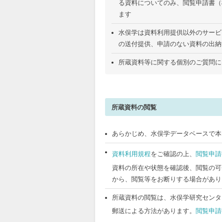
る資料についてのみ、閲覧申請書（様
複写でソート機能は使用しないで下
ます
複写の再配布、製本、譲渡はしない
水俣学は資料利用提供以外のサービ
の送付提供、申請のない資料の出納
破損の可能性が大きい資料は、複写
所蔵資料等に関する個別のご質問に
青焼き資料は、写真撮影をしてくだ
所蔵資料の閲覧
あらかじめ、水俣学データベースで本
資料利用規程
をご確認の上、
閲覧申請
資料の所在や状態を確認後、閲覧の可
から、閲覧等をお断りする場合があり
所蔵資料の閲覧は、水俣学研究センタ
郵送による方法があります。
閲覧申請