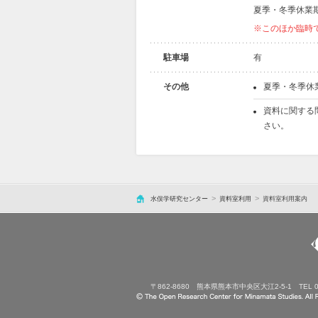
夏季・冬季休業
※このほか臨時
駐車場
有
その他
夏季・冬季休
資料に関する
さい。
水俣学研究センター
資料室利用
資料室利用案内
〒862-8680
熊本県熊本市中央区大江2-5-1
TEL 