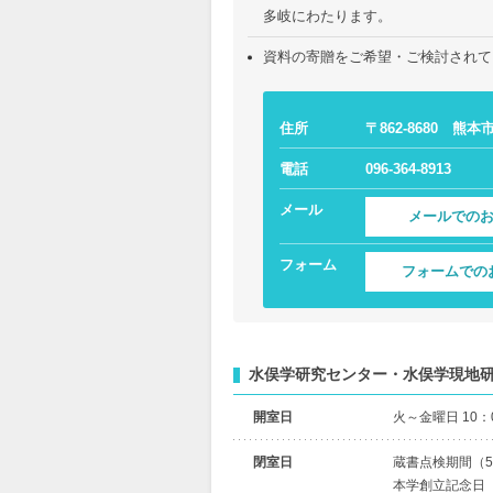
多岐にわたります。
資料の寄贈をご希望・ご検討されて
住所
〒862-8680 熊本
電話
096-364-8913
メール
メールでの
フォーム
フォームでの
水俣学研究センター・水俣学現地
開室日
火～金曜日 10：0
閉室日
蔵書点検期間（5
本学創立記念日（