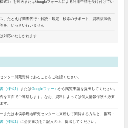
式1）を郵送またはGoogleフォームによる利用申請を受け付けてい
さい
でください
ス、たとえば調査代行・解読・鑑定、検索のサポート、資料複製物
等を、いっさい行いません
はできません
は対応いたしかねます
さい
センター所蔵資料であることをご確認ください。
書（様式1）
または
Googleフォーム
から閲覧申請を提出してください。
否を書面でご連絡します。なお、資料によっては個人情報保護の必要
ます。
ーまたは水俣学現地研究センターに来所して閲覧する方法と、複写・
書（様式1）
に必要事項をご記入の上、提出してください。