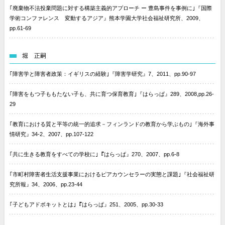
｢廃棄物不法投棄問題に対する構築主義的アプローチ ー 豊島事件を事例に｣『国際
学術コンファレンス 変動するアジア』熊本学園大学社会福祉研究所、2009、
pp.61-69
堀 正嗣
｢障害学と障害者政策：イギリスの経験｣『障害学研究』7、2011、pp.90-97
｢障害をもつ子ももたない子も、共に育つ保育教育｣『はらっぱ』289、2008,pp.26-
29
｢教育における質と平等の統一的追求－フィンランドの教育から学ぶもの｣『海外事
情研究』34-2、2007、pp.107-122
｢共に生きる教育をすべての学校に｣『はらっぱ』270、2007、pp.6-8
｢市町村障害者生活支援事業におけるピアカウンセラーの実態と課題｣『社会福祉研
究所報』34、2006、pp.23-44
｢子どもアドボキットとは｣『はらっぱ』251、2005、pp.30-33