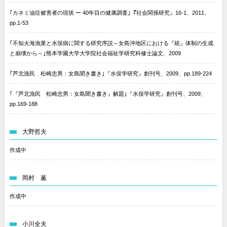
｢カネミ油症被害者の現状 ー 40年目の健康調査｣『社会関係研究』16-1、2011、
pp.1-53
｢不知火海漁業と水俣病に関する研究序説～女島沖地区における『統』体制の生成
と崩壊から～｣熊本学園大学大学院社会福祉学研究科修士論文、2009
｢芦北漁民 松崎忠男：女島聞き書き｣『水俣学研究』創刊号、2009、pp.189-224
｢『芦北漁民 松崎忠男：女島聞き書き』解題｣『水俣学研究』創刊号、2009、
pp.169-188
大野哲夫
作成中
岡村 薫
作成中
小川全夫