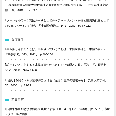
（2009年度熊本学園大学付属社会福祉研究所公開研究会記録）『社会福祉研究所
報』38、2010.3、pp.99-137
｢ソーシャルワーク実践の中核としてのケアマネジメント手法と基底的視座として
のウェルビーイング概念｣『社会関係研究』14-1、2009、pp.87-112
萩原修子
｢生み落とされることば、手渡されていくことば：水俣病事件と『本願の会』」
『宗教研究』373、2012、pp.203-230
｢語りえなさに耐える：水俣病事件がもたらした倫理と宗教の回路」『宗教研究』
83-2、2009、pp.577-600
｢｢語り｣を聞く－水俣病事件における〈証言〉生成の現場から｣『九州人類学報』
35、2008、pp.13-29
花田昌宣
｢国際水銀条約と水俣病最高裁判決 社会運動 401号｣ 2013年8月、pp.22-25、市民
セクター製作機構