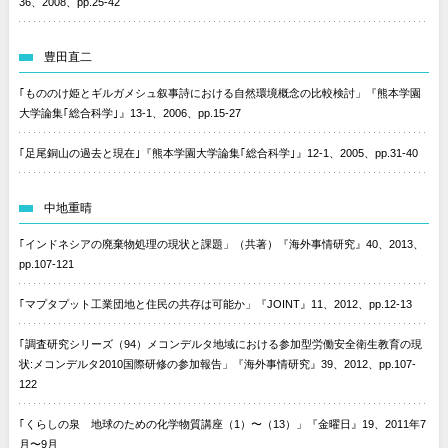
36、2008、pp.25-42
豊田直二
｢もののけ姫とギルガメシュ叙事詩における自然環境概念の比較検討」『熊本学園
大学論集｢総合科学｣』13-1、2006、pp.15-27
｢足尾銅山の過去と現在｣『熊本学園大学論集｢総合科学｣』12-1、2005、pp.31-40
中地重晴
｢インドネシアの廃棄物処理の現状と課題」（共著）『海外事情研究』40、2013、
pp.107-121
｢マプタプット工業団地と住民の共存は可能か」『JOINT』11、2012、pp.12-13
｢調査研究シリーズ（94）メコンデルタ地域における参加型労働安全衛生教育の現
状:メコンデルタ2010国際研修の参加報告」『海外事情研究』39、2012、pp.107-
122
｢くらしの泉 地球のための化学物質講座（1）〜（13）」『金曜日』19、2011年7
月〜9月