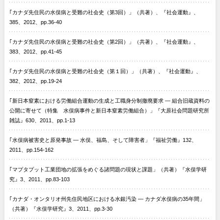
｢カナダ先住民の水俣病と受難の社会史（第3回）」（共著）、『社会運動』、
385、2012、pp.36-40
｢カナダ先住民の水俣病と受難の社会史（第2回）」（共著）、『社会運動』、
383、2012、pp.41-45
｢カナダ先住民の水俣病と受難の社会史（第１回）」（共著）、『社会運動』、
382、2012、pp.19-24
｢新日本窒素における労働組合運動の生成と工職身分制撤廃要求 — 組合旧蔵資料の
公開に寄せて（特集 水俣病事件と新日本窒素労働組合）」『大原社会問題研究所
雑誌』630、2011、pp.1-13
｢水俣病被害史と原発事故 — 水俣、福島、そして障害者」『福祉労働』132、
2011、pp.154-162
｢マプタプット工業団地の拡張をめぐる諸問題の現状と課題」（共著）『水俣学研
究』3、2011、pp.83-103
｢カナダ・オンタリオ州先住民地区における水銀汚染 — カナダ水俣病の35年間」
（共著）『水俣学研究』3、2011、pp.3-30