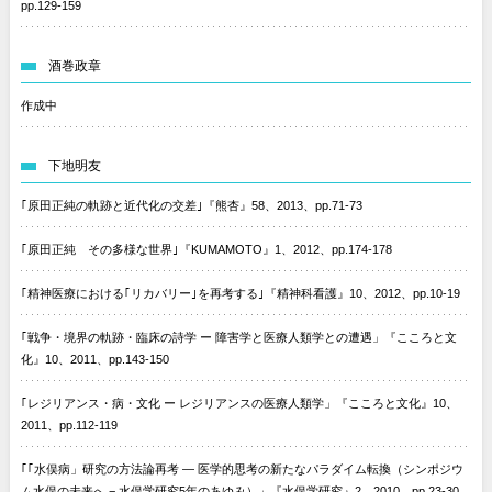
pp.129-159
酒巻政章
作成中
下地明友
｢原田正純の軌跡と近代化の交差｣『熊杏』58、2013、pp.71-73
｢原田正純 その多様な世界｣『KUMAMOTO』1、2012、pp.174-178
｢精神医療における｢リカバリー｣を再考する｣『精神科看護』10、2012、pp.10-19
｢戦争・境界の軌跡・臨床の詩学 ー 障害学と医療人類学との遭遇」『こころと文
化』10、2011、pp.143-150
｢レジリアンス・病・文化 ー レジリアンスの医療人類学」『こころと文化』10、
2011、pp.112-119
｢｢水俣病」研究の方法論再考 — 医学的思考の新たなパラダイム転換（シンポジウ
ム水俣の未来へ − 水俣学研究5年のあゆみ）」『水俣学研究』2、2010、pp.23-30