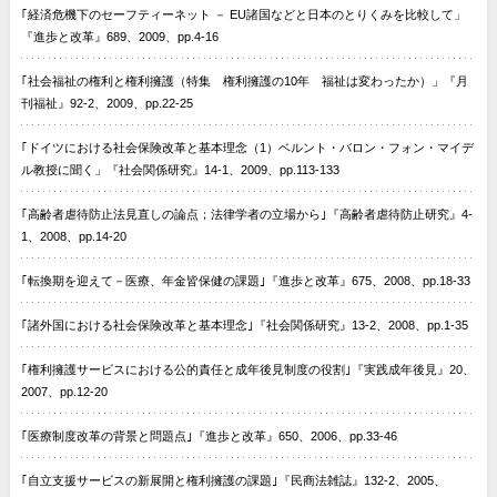
｢経済危機下のセーフティーネット － EU諸国などと日本のとりくみを比較して」
『進歩と改革』689、2009、pp.4-16
｢社会福祉の権利と権利擁護（特集 権利擁護の10年 福祉は変わったか）」『月
刊福祉』92-2、2009、pp.22-25
｢ドイツにおける社会保険改革と基本理念（1）ベルント・バロン・フォン・マイデ
ル教授に聞く」『社会関係研究』14-1、2009、pp.113-133
｢高齢者虐待防止法見直しの論点；法律学者の立場から｣『高齢者虐待防止研究』4-
1、2008、pp.14-20
｢転換期を迎えて－医療、年金皆保健の課題｣『進歩と改革』675、2008、pp.18-33
｢諸外国における社会保険改革と基本理念｣『社会関係研究』13-2、2008、pp.1-35
｢権利擁護サービスにおける公的責任と成年後見制度の役割｣『実践成年後見』20、
2007、pp.12-20
｢医療制度改革の背景と問題点｣『進歩と改革』650、2006、pp.33-46
｢自立支援サービスの新展開と権利擁護の課題｣『民商法雑誌』132-2、2005、