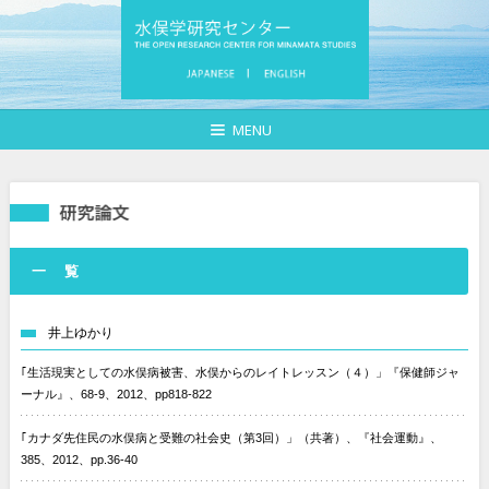
MENU
一 覧
井上ゆかり
｢生活現実としての水俣病被害、水俣からのレイトレッスン（４）」『保健師ジャ
ーナル』、68-9、2012、pp818-822
｢カナダ先住民の水俣病と受難の社会史（第3回）」（共著）、『社会運動』、
385、2012、pp.36-40