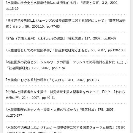
｢水俣病の社会史と水俣病特措法の経済学的批判」『環境と公害』3-2、2009、
pp.13-19
｢熊本洋学校教師L.L.ジェーンズの被差別部落に関する記述によせて｣『部落解放研
究くまもと』56、2008.10、pp.77-83
｢27条（労働と雇用）とわれわれの課題｣『福祉労働』117、2007、pp.80-87
｢人権侵害としての水俣病事件｣『部落解放研究くまもと』53、2007、pp.120-133
｢福祉国家の変容とソーシャルワークの課題 フランスでの再検討を題材に（上）｣
『社会関係研究』12-2、2007、pp.57-74
｢水俣病における差別の現実｣『じんけん』311、2007、pp.11-17
｢労働法と障害者自立支援法－就労継続支援Ａ型事業をめぐって｣『ＤＰＩ｢われら
自身の声』22-4、2007、pp.40-41
｢水俣病50年の歴史と今－差別と人権の視点から｣『部落解放』578、2007、
pp.270-277
｢水俣50年の教訓は活かされたかー環境被害に関する国際フォーラム報告｣（共著）