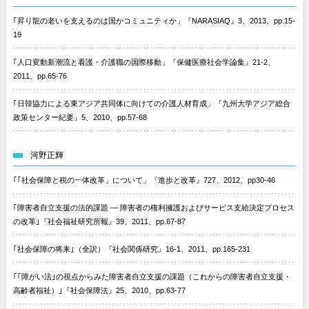
｢昇り龍の老いを支えるのは国かコミュニティか」『NARASIAQ』3、2013、pp.15-
19
｢人口変動新潮流と看護・介護職の国際移動」『保健医療社会学論集』21-2、
2011、pp.65-76
｢日韓協力による東アジア共同体に向けての介護人材育成」『九州大学アジア総合
政策センター紀要』5、2010、pp.57-68
河野正輝
｢｢社会保障と税の一体改革」について」『進歩と改革』727、2012、pp30-46
｢障害者自立支援の法的課題 — 障害者の権利擁護およびサービス支給決定プロセス
の改革｣『社会福祉研究所報』39、2011、pp.67-87
｢社会保障の将来｣（全訳）『社会関係研究』16-1、2011、pp.165-231
｢｢障がい法｣の視点からみた障害者自立支援の課題（これからの障害者自立支援・
高齢者福祉）｣『社会保障法』25、2010、pp.63-77