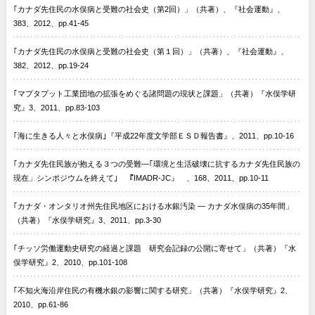
｢カナダ先住民の水俣病と受難の社会史（第2回）」（共著）、『社会運動』、
383、2012、pp.41-45
｢カナダ先住民の水俣病と受難の社会史（第１回）」（共著）、『社会運動』、
382、2012、pp.19-24
｢マプタプット工業団地の拡張をめぐる諸問題の現状と課題」（共著）『水俣学研
究』3、2011、pp.83-103
｢海に生きる人々と水俣病｣『平成22年度文学部ＥＳＤ報告書』、2011、pp.10-16
｢カナダ先住民族が抱える３つの受難—｢環境と生活破壊に抗するカナダ先住民族の
現在」シンポジウムを終えて｣ 『IMADR-JC』 、168、2011、pp.10-11
｢カナダ・オンタリオ州先住民地区における水銀汚染 — カナダ水俣病の35年間」
（共著）『水俣学研究』3、2011、pp.3-30
｢チッソ労働運動史研究の経過と課題 研究会記録の公開に寄せて」（共著）『水
俣学研究』2、2010、pp.101-108
｢不知火海沿岸住民の有機水銀の影響に関する研究」（共著）『水俣学研究』2、
2010、pp.61-86