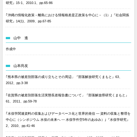
研究』15-1、2010.1、pp.65-86
｢沖縄の情報化政策－離島における情報格差是正政策を中心に－（1）｣『社会関係
研究』14(1)、2009、pp.67-85
山中 進
作成中
山本尚友
｢熊本県の被差別部落の成り立ちとその周辺」『部落解放研究くまもと』63、
2012、pp.3-38
｢佐賀県の被差別部落生活実態長差報告書について」『部落解放県研究くまもと』
61、2011、pp.59-78
｢水俣学関連資料の収集およびデータベース化と世界的発信 — 資料の収集と整理を
中心に（シンポジウム 水俣の未来へ — 水俣学件空5年のあゆみ）｣『水俣学研究』
2、2010、pp.41-46