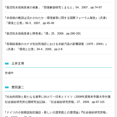
｢胎児性水俣病患者の表象」『部落解放研究くまもと』54、2007、pp.74-97
｢水俣病の教訓は活かされたか－環境被害に関する国際フォーラム報告｣（共著）
『環境と公害』36-3、2007、pp.45-49
｢胎児性水俣病患者と障害者｣『環』25、2006、pp.290-291
｢長期経過後のカナダ先住民地区における水銀汚染の影響調査（1975－2004）｣
（共著）『環境と公害』34-4、2005、pp.2-8
土井文博
作成中
豊田謙二
｢社会的排除と新たなる連帯に向けて―日本とドイツ（2008年度熊本学園大学付属
社会福祉研究所公開研究会記録」『社会福祉研究所報』27、2009、pp.97-115
｢ドイツの小規模認知症施設－新しい介護実践と介護理論｣『社会福祉研究所報』