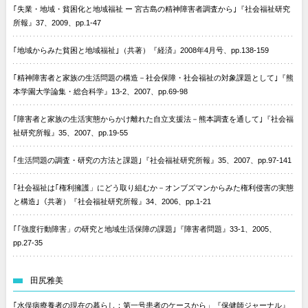
｢失業・地域・貧困化と地域福祉 ー 宮古島の精神障害者調査から｣『社会福祉研究
所報』37、2009、pp.1-47
｢地域からみた貧困と地域福祉｣（共著）『経済』2008年4月号、pp.138-159
｢精神障害者と家族の生活問題の構造－社会保障・社会福祉の対象課題として｣『熊
本学園大学論集・総合科学』13-2、2007、pp.69-98
｢障害者と家族の生活実態からかけ離れた自立支援法－熊本調査を通して｣『社会福
祉研究所報』35、2007、pp.19-55
｢生活問題の調査・研究の方法と課題｣『社会福祉研究所報』35、2007、pp.97-141
｢社会福祉は｢権利擁護」にどう取り組むか－オンブズマンからみた権利侵害の実態
と構造｣（共著）『社会福祉研究所報』34、2006、pp.1-21
｢｢強度行動障害」の研究と地域生活保障の課題｣『障害者問題』33-1、2005、
pp.27-35
田尻雅美
｢水俣病療養者の現在の暮らし：第一号患者のケースから」『保健師ジャーナル』