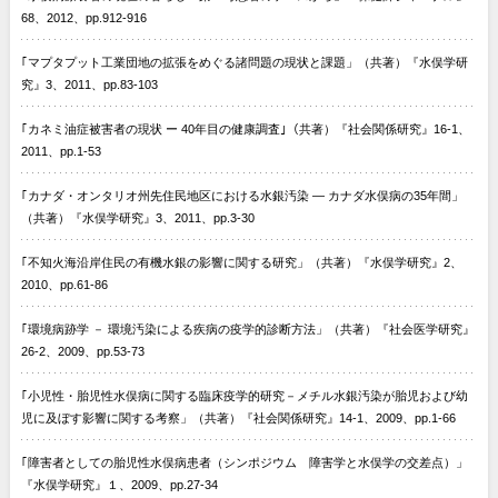
68、2012、pp.912-916
｢マプタプット工業団地の拡張をめぐる諸問題の現状と課題」（共著）『水俣学研
究』3、2011、pp.83-103
｢カネミ油症被害者の現状 ー 40年目の健康調査｣（共著）『社会関係研究』16-1、
2011、pp.1-53
｢カナダ・オンタリオ州先住民地区における水銀汚染 — カナダ水俣病の35年間」
（共著）『水俣学研究』3、2011、pp.3-30
｢不知火海沿岸住民の有機水銀の影響に関する研究」（共著）『水俣学研究』2、
2010、pp.61-86
｢環境病跡学 － 環境汚染による疾病の疫学的診断方法」（共著）『社会医学研究』
26-2、2009、pp.53-73
｢小児性・胎児性水俣病に関する臨床疫学的研究－メチル水銀汚染が胎児および幼
児に及ぼす影響に関する考察」（共著）『社会関係研究』14-1、2009、pp.1-66
｢障害者としての胎児性水俣病患者（シンポジウム 障害学と水俣学の交差点）」
『水俣学研究』１、2009、pp.27-34