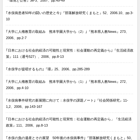
『環境と公害』36-3、2007、pp.45-49
｢水俣病患者50年の闘いの歴史と今｣『部落解放研究くまもと』52、2006.10、pp.3-
10
｢大学に人権教育の取組み 熊本学園大学から（2）｣『熊本県人教News』273、
2006、pp.2-7
｢日本における社会的経済の可能性と現実性：社会運動の再定義から｣『生活経済政
策』111（通号527）、2006、pp.8-13
｢水俣学が提唱するもの｣『環』25、2006、pp.285-289
｢大学に人権教育の取組み 熊本学園大学から（1）｣『熊本県人教News』272、
2006、pp.4-10
｢水俣病事件研究の新展開に向けて：水俣学の課題ノート｣『社会関係研究』11-
1,2、2006、pp.143-167
｢日本における社会的経済の可能性と現実性：社会運動の再定義から」『生活経済
政策』111、2006、pp.8-13
｢水俣の負の遺産とその展望 50年後の水俣病事件｣『部落解放研究くまもと』50、