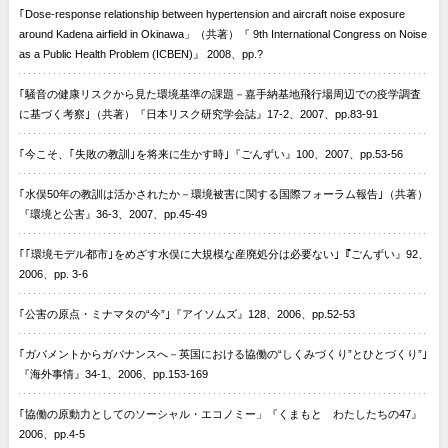
｢Dose-response relationship between hypertension and aircraft noise exposure
around Kadena airfield in Okinawa」（共著）『 9th International Congress on Noise
as a Public Health Problem (ICBEN)』 2008、pp.?
｢騒音の健康リスクから見た環境基準の課題－嘉手納基地飛行場周辺での疫学調査
に基づく考察｣（共著）『日本リスク研究学会誌』17-2、2007、pp.83-91
｢今こそ、｢失敗の教訓｣を将来に生かす時｣『ごんずい』100、2007、pp.53-56
｢水俣50年の教訓は活かされたか－環境被害に関する国際フォーラム報告｣（共著）
『環境と公害』36-3、2007、pp.45-49
｢｢環境モデル都市｣をめざす水俣に大規模な産廃処分は必要ない｣『ごんずい』92、
2006、pp. 3-6
｢公害の原点・ミナマタの“今”｣『アイソムズ』128、2006、pp.52-53
｢ガバメントからガバナンスへ－英国における協働の“しくみづくり”とひとづくり”｣
『海外事情』34-1、2006、pp.153-169
｢協働の原動力としてのソーシャル・エコノミー」『くまもと わたしたちの47』
2006、pp.4-5