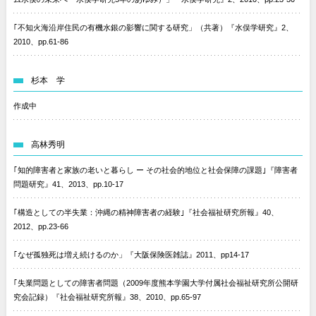
｢不知火海沿岸住民の有機水銀の影響に関する研究」（共著）『水俣学研究』2、
2010、pp.61-86
杉本 学
作成中
高林秀明
｢知的障害者と家族の老いと暮らし ー その社会的地位と社会保障の課題｣『障害者
問題研究』41、2013、pp.10-17
｢構造としての半失業：沖縄の精神障害者の経験｣『社会福祉研究所報』40、
2012、pp.23-66
｢なぜ孤独死は増え続けるのか」『大阪保険医雑誌』2011、pp14-17
｢失業問題としての障害者問題（2009年度熊本学園大学付属社会福祉研究所公開研
究会記録）『社会福祉研究所報』38、2010、pp.65-97