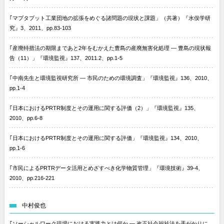
｢マプタプット工業団地の拡張をめぐる諸問題の現状と課題」（共著）『水俣学研
究』3、2011、pp.83-103
｢産廃特措法の期限まであと2年をむかえた豊島の産廃無害化処理 — 豊島の現状報
告（11）」『環境監視』137、2011.2、pp.1-5
｢中南先生と環境監視研究所 — 市民のための環境調査」『環境監視』136、2010、
pp.1-4
｢日本におけるPRTR制度とその運用に関する評価（2）」『環境監視』135、
2010、pp.6-8
｢日本におけるPRTR制度とその運用に関する評価」『環境監視』134、2010、
pp.1-6
｢市民によるPRTRデータ活用とめざすべき化学物質管理」『環境技術』39-4、
2010、pp.216-221
中村俊也
｢ソーシャルワーク現場における実践力とは何か — 改正社会福祉法を手がかりに