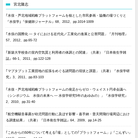
宮北隆志
｢水俣・芦北地域戦略プラットフォームを核とした市民参画・協働の場づくりと
『水俣学｣『保健師ジャーナル』68、2012、pp.1014-1009
｢水俣の国際化 — タイにおける近代化／工業化の進展と公害問題」『月刊地理』
57、2012、pp.65-72
｢新築大学校舎の室内空気質と利用者の体調との関連」（共著）『日本衛生学雑
誌』66-1、2011、pp.122-128
｢マプタプット工業団地の拡張をめぐる諸問題の現状と課題」（共著）『水俣学研
究』3、2011、pp.83-103
｢水俣・芦北地域戦略プラットフォームの発足からゼロ・ウェイスト円卓会議へ
（シンポジウム 水俣の未来へ — 水俣学研究5年のあゆみの）」『水俣学研究』
2、2010、pp.31-40
｢航空機騒音暴露が幼児問題行動に及ぼす影響－嘉手納・普天間飛行場周辺におけ
る調査結果」（共著）『日本衛生学雑誌』64、2009、pp.14-25
｢これからの50年について考える｢場」としての｢プラットフォーム」｣『ごんずい』