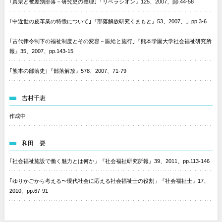
｢真宗と被差別部落－研究史の整理｣『リベラシオン』125、2007、pp.44-58
｢中近世の皮革業の特徴について｣『部落解放研究くまもと』53、2007、」pp.3-6
｢古代律令制下の福祉制度とその変容－賑給と施行｣『熊本学園大学社会福祉研究所
報』35、2007、pp.143-15
｢熊本の部落史｣『部落解放』578、2007、71-79
吉村千恵
作成中
和田 要
｢社会福祉施設で働く魅力とは何か」『社会福祉研究所報』39、2011、pp.113-146
｢ゆりかごから考える〜現代社会に応える社会福祉士の役割」『社会福祉士』17、
2010、pp.67-91