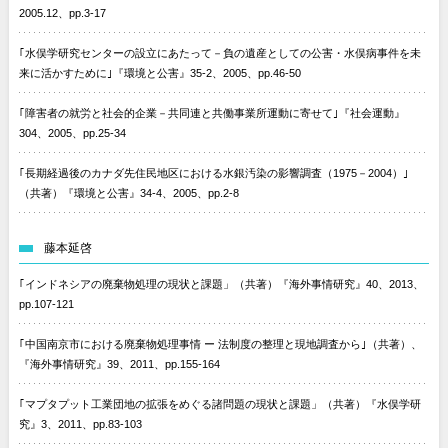
2005.12、pp.3-17
｢水俣学研究センターの設立にあたって－負の遺産としての公害・水俣病事件を未
来に活かすために｣『環境と公害』35-2、2005、pp.46-50
｢障害者の就労と社会的企業－共同連と共働事業所運動に寄せて｣『社会運動』
304、2005、pp.25-34
｢長期経過後のカナダ先住民地区における水銀汚染の影響調査（1975－2004）｣
（共著）『環境と公害』34-4、2005、pp.2-8
藤本延啓
｢インドネシアの廃棄物処理の現状と課題」（共著）『海外事情研究』40、2013、
pp.107-121
｢中国南京市における廃棄物処理事情 ー 法制度の整理と現地調査から｣（共著）、
『海外事情研究』39、2011、pp.155-164
｢マプタプット工業団地の拡張をめぐる諸問題の現状と課題」（共著）『水俣学研
究』3、2011、pp.83-103