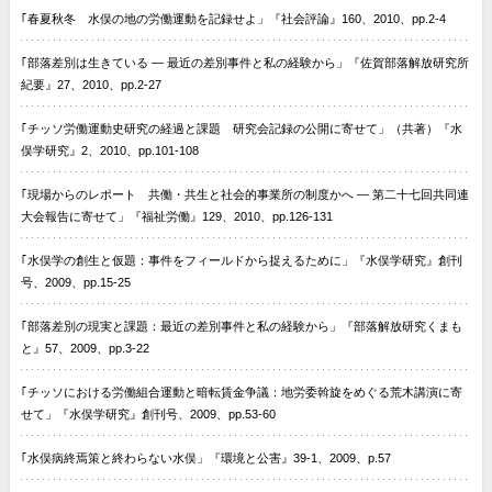
｢春夏秋冬 水俣の地の労働運動を記録せよ」『社会評論』160、2010、pp.2-4
｢部落差別は生きている — 最近の差別事件と私の経験から」『佐賀部落解放研究所
紀要』27、2010、pp.2-27
｢チッソ労働運動史研究の経過と課題 研究会記録の公開に寄せて」（共著）『水
俣学研究』2、2010、pp.101-108
｢現場からのレポート 共働・共生と社会的事業所の制度かへ — 第二十七回共同連
大会報告に寄せて」『福祉労働』129、2010、pp.126-131
｢水俣学の創生と仮題：事件をフィールドから捉えるために」『水俣学研究』創刊
号、2009、pp.15-25
｢部落差別の現実と課題：最近の差別事件と私の経験から」『部落解放研究くまも
と』57、2009、pp.3-22
｢チッソにおける労働組合運動と暗転賃金争議：地労委斡旋をめぐる荒木講演に寄
せて」『水俣学研究』創刊号、2009、pp.53-60
｢水俣病終焉策と終わらない水俣」『環境と公害』39-1、2009、p.57