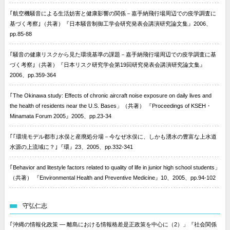
｢航空機騒音による生活妨害と健康影響の関係－嘉手納飛行場周辺での疫学調査に
基づく考察｣（共著）『日本騒音制御工学会研究発表会講演研究論文集』2006、
pp.85-88
｢騒音の健康リスクから見た環境基準の課題－嘉手納飛行場周辺での疫学調査に基
づく考察｣（共著）『日本リスク研究学会第19回研究発表会講演研究論文集』
2006、pp.359-364
｢The Okinawa study: Effects of chronic aircraft noise exposure on daily lives and
the health of residents near the U.S. Bases」（共著） 『Proceedings of KSEH・
Minamata Forum 2005』2005、pp.23-34
｢｢環境モデル都市｣水俣と産廃処分場－今なぜ水俣に、しかも湧水の豊富な上水道
水源の上流域に？｣『環』23、2005、pp.332-341
｢Behavior and litestyle factors related to quality of life in junior high school students」
（共著） 『Environmental Health and Preventive Medicine』10、2005、pp.94-102
守弘仁志
｢沖縄の情報化政策 — 離島における情報格差是正政策を中心に（2）」『社会関係