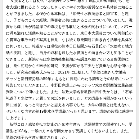
〇
支援者としては初代「水俣病センター相思社」世話人の栁田氏から、患
者支援に携わるようになったきっかけやその後の苦労などを具体的に知るこ
とができました。水俣から永本氏は、「胎児性水俣病患者と障害者」と題
し、子どものころの経験、障害者と共に生きることについて伺いました。滋
賀から藤井氏が琵琶湖での環境を守る取組と水俣の関わりについて、パワー
に満ち溢れた活動を知ることができました。東日本大震災について阿部氏か
ら貴重な事故当時の写真を拝見、なお続く原発問題に向き合う活動を具体的
に伺いました。報道からは現役の熊本日日新聞から石貫氏が「水俣病と地方
紙の役割」と題し、自身の取材を通した水俣病との向き合い方も知ることが
できました。新潟からは水俣病発生初期から調査を続けている斎藤医師に
は、発生初期からの医学的研究、支援が広がる工夫など貴重なお話を伺いま
した。研究者の磯谷氏からは、2021年に出版した『水俣に生きた労働者
チッソと新日窒労組の59年』をもとに長期にわたる調査とその結果について
報告していただきました。小野田弁護士からはチッソ水俣病関西訴訟最高裁
判決について伺いました。また、法政大学名誉教授の田中氏からは、「石牟
礼道子と水俣学」と題してお話を伺いました。どの講義も時間があっという
間に過ぎ、もっと聞きたいと思える内容でした。大学の講義とは思えない、
ぜいたくな内容の第19期水俣学講義だったと思います。講師の皆様に感謝申
し上げます。
〇
新型コロナ感染症拡大防止のため本年度も、遠隔授業での開催でした。受
講生は108名、一般の方々も毎回欠かさず受講してくださいました。また、
講義の様子も何度か報道されました。