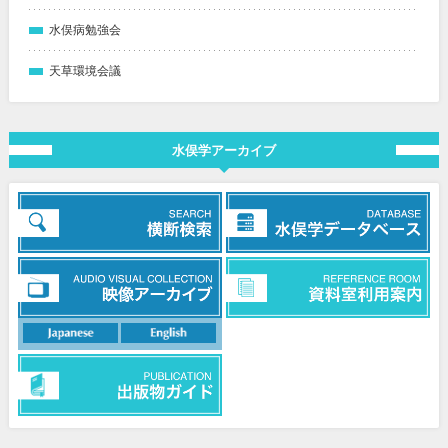
水俣病勉強会
天草環境会議
水俣学アーカイブ
日本語
英語