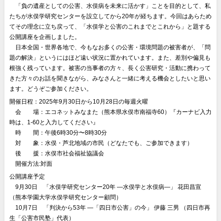
〇
「負の遺産としての公害、⽔俣病を未来に活かす」ことを⽬的として、私
たちが⽔俣学研究センターを設⽴してから20年が経ちます。今回はあらため
てその理念に⽴ち戻って、「⽔俣学と公害のこれまでとこれから」と題する
公開講座を企画しました。
〇
⽇本全国・世界各地で、今もなお多くの公害・環境問題の被害者が、「問
題の解決」というにはほど遠い状況に置かれています。また、差別や偏⾒も
根強く残っています。被害の当事者の⽅々、⻑く公害研究・活動に携わって
きた⽅々のお話を聞きながら、みなさんと⼀緒に考える機会としたいと思い
ます。どうぞご参加ください。
開催日程：2025年9月30日から10月28日の毎週火曜
〇
会 場：エコネットみなまた（熊本県⽔俣市南福寺60）『カーナビ入力
時は、1-60と入力してください』
〇
時 間：午後6時30分〜8時30分
〇
対 象：水俣・芦北地域の市民（どなたでも、ご参加できます）
〇
後 援：水俣市社会福祉協議会
〇
開催方法:対面
公開講座予定
〇
9月30日 「⽔俣学研究センター20年 ―⽔俣学と⽔俣病―」 花田昌宣
（熊本学園大学水俣学研究センター顧問）
〇
10月7日 「判決から53年 ―「四⽇市公害」の今」 伊藤 三男 （四⽇市再
⽣「公害市⺠塾」代表）