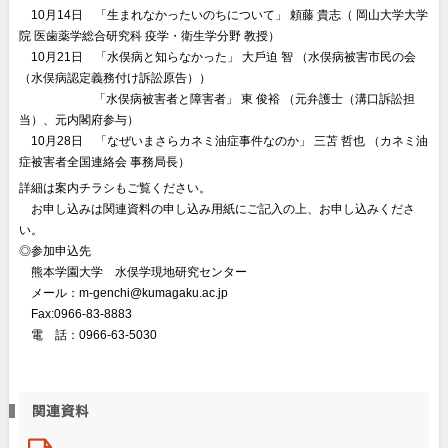
〇
10月14日 「⽣まれなかったいのちについて」 頼藤 貴志（ 岡⼭⼤学⼤学
院 医⻭薬学総合研究科 疫学・衛⽣学分野 教授）
〇
10月21日 「⽔俣病と知らなかった」 ⼤⼾迫 智 （⽔俣病被害市⺠の会
（⽔俣病認定義務付け訴訟原告））
〇〇〇〇/〇〇
「⽔俣病被害者と障害者」 東 俊裕 （元弁護士（溝口訴訟担
当）、
元内閣府参与）
〇
10月28日 「なぜいまさらカネミ油症事件なのか」 三苫 哲也 （カネミ油
症被害者全国連絡会 事務局⻑）
詳細は案内チラシもご覧ください。
〇
お申し込みは関連資料の申し込み用紙にご記入の上、お申し込みくださ
い。
◎参加申込先
〇
熊本学園大学 水俣学現地研究センター
〇
メール：m-genchi@kumagaku.ac.jp
〇
Fax:0966-83-8883
〇
電 話：0966-63-5030