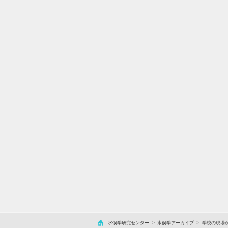
水俣学研究センター
水俣学アーカイブ
学校の現場