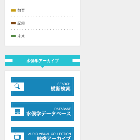
教育
記録
未来
水俣学アーカイブ