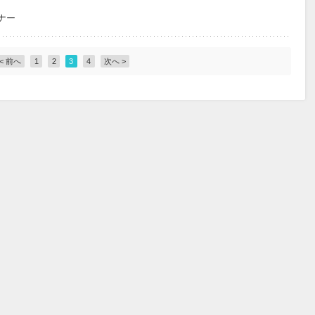
ナー
< 前へ
1
2
3
4
次へ >