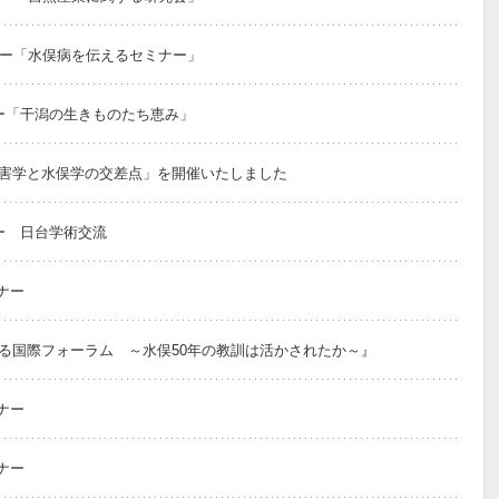
ナー「水俣病を伝えるセミナー」
ー「干潟の生きものたち恵み」
害学と水俣学の交差点」を開催いたしました
ー 日台学術交流
ナー
る国際フォーラム ～水俣50年の教訓は活かされたか～』
ナー
ナー